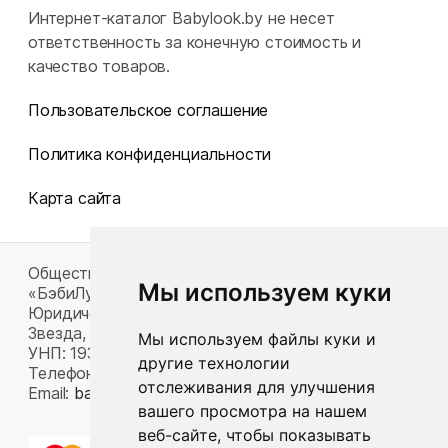
Интернет-каталог Babylook.by не несет
ответственность за конечную стоимость и
качество товаров.
Пользовательское соглашение
Политика конфиденциальности
Карта сайта
Общество с ограниченной ответственностью
Мы используем куки
«БэбиЛук»
Юридический адрес: 220117, г. Минск, пр-т Газеты
Звезда, д. 16, пом. 52
Мы используем файлы куки и
УНП: 193815124
другие технологии
Телефон:
+375 33 392 66 63
отслеживания для улучшения
Email:
babylook.gm@gmail.com
.
вашего просмотра на нашем
веб-сайте, чтобы показывать