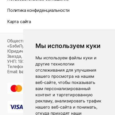
Политика конфиденциальности
Карта сайта
Общество с ограниченной ответственностью
Мы используем куки
«БэбиЛук»
Юридический адрес: 220117, г. Минск, пр-т Газеты
Звезда, д. 16, пом. 52
Мы используем файлы куки и
УНП: 193815124
другие технологии
Телефон:
+375 33 392 66 63
отслеживания для улучшения
Email:
babylook.gm@gmail.com
.
вашего просмотра на нашем
веб-сайте, чтобы показывать
вам персонализированный
контент и таргетированную
рекламу, анализировать трафик
нашего веб-сайта и понимать,
откуда приходят наши