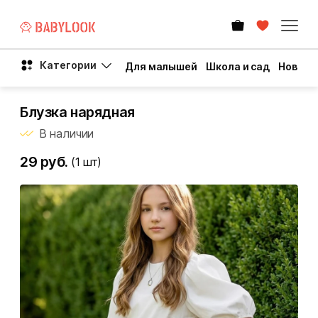
Категории
Для малышей
Школа и сад
Новый 
Блузка нарядная
В наличии
29 руб.
(1
шт)