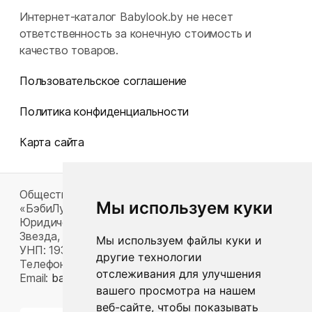
Интернет-каталог Babylook.by не несет
ответственность за конечную стоимость и
качество товаров.
Пользовательское соглашение
Политика конфиденциальности
Карта сайта
Общество с ограниченной ответственностью
Мы используем куки
«БэбиЛук»
Юридический адрес: 220117, г. Минск, пр-т Газеты
Звезда, д. 16, пом. 52
Мы используем файлы куки и
УНП: 193815124
другие технологии
Телефон:
+375 33 392 66 63
отслеживания для улучшения
Email:
babylook.gm@gmail.com
.
вашего просмотра на нашем
веб-сайте, чтобы показывать