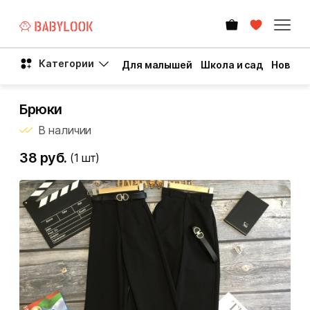
Категории
Для малышей
Школа и сад
Новый 
Брюки
В наличии
38 руб.
(1
шт)