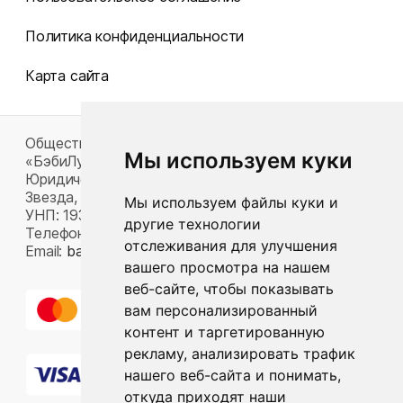
Политика конфиденциальности
Карта сайта
Общество с ограниченной ответственностью
Мы используем куки
«БэбиЛук»
Юридический адрес: 220117, г. Минск, пр-т Газеты
Звезда, д. 16, пом. 52
Мы используем файлы куки и
УНП: 193815124
другие технологии
Телефон:
+375 33 392 66 63
отслеживания для улучшения
Email:
babylook.gm@gmail.com
.
вашего просмотра на нашем
веб-сайте, чтобы показывать
вам персонализированный
контент и таргетированную
рекламу, анализировать трафик
нашего веб-сайта и понимать,
откуда приходят наши