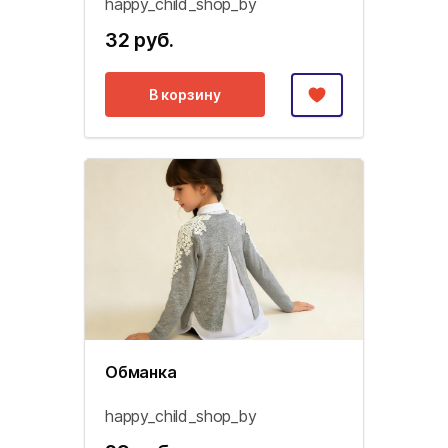
happy_child_shop_by
32 руб.
В корзину
Обманка
happy_child_shop_by