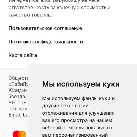
Интернет-каталог Babylook.by не несет
ответственность за конечную стоимость и
качество товаров.
Пользовательское соглашение
Политика конфиденциальности
Карта сайта
Общество с ограниченной ответственностью
Мы используем куки
«БэбиЛук»
Юридический адрес: 220117, г. Минск, пр-т Газеты
Звезда, д. 16, пом. 52
Мы используем файлы куки и
УНП: 193815124
другие технологии
Телефон:
+375 33 392 66 63
отслеживания для улучшения
Email:
babylook.gm@gmail.com
.
вашего просмотра на нашем
веб-сайте, чтобы показывать
вам персонализированный