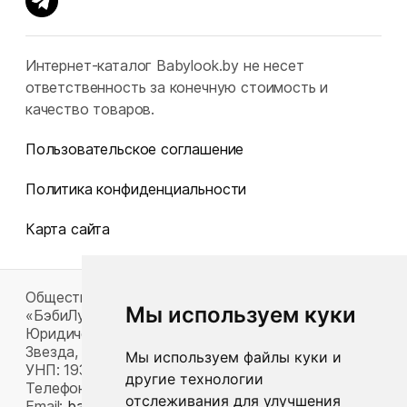
Интернет-каталог Babylook.by не несет
ответственность за конечную стоимость и
качество товаров.
Пользовательское соглашение
Политика конфиденциальности
Карта сайта
Общество с ограниченной ответственностью
Мы используем куки
«БэбиЛук»
Юридический адрес: 220117, г. Минск, пр-т Газеты
Звезда, д. 16, пом. 52
Мы используем файлы куки и
УНП: 193815124
другие технологии
Телефон:
+375 33 392 66 63
отслеживания для улучшения
Email:
babylook.gm@gmail.com
.