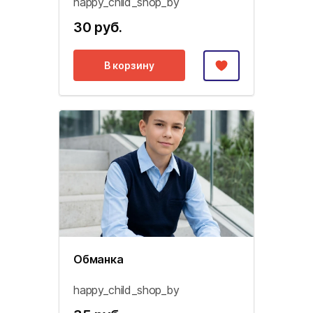
happy_child_shop_by
30 руб.
В корзину
Обманка
happy_child_shop_by