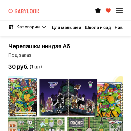
Категории
Для малышей
Школа и сад
Новый 
Черепашки ниндзя А6
Под заказ
30 руб.
(1
шт)