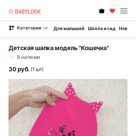
Категории
Для малышей
Школа и сад
Новый 
Детская шапка модель "Кошечка"
В наличии
30 руб.
(1
шт)