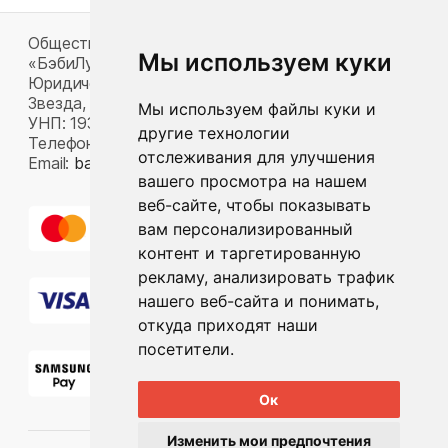
Общество с ограниченной ответственностью
Мы используем куки
«БэбиЛук»
Юридический адрес: 220117, г. Минск, пр-т Газеты
Звезда, д. 16, пом. 52
Мы используем файлы куки и
УНП: 193815124
другие технологии
Телефон:
+375 33 392 66 63
отслеживания для улучшения
Email:
babylook.gm@gmail.com
.
вашего просмотра на нашем
веб-сайте, чтобы показывать
вам персонализированный
контент и таргетированную
рекламу, анализировать трафик
нашего веб-сайта и понимать,
откуда приходят наши
посетители.
Ок
Изменить мои предпочтения