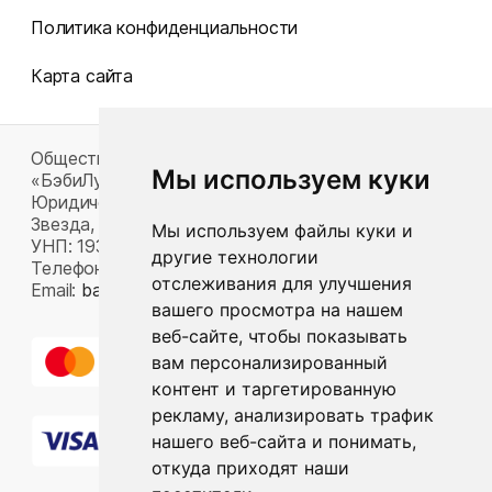
Политика конфиденциальности
Карта сайта
Общество с ограниченной ответственностью
Мы используем куки
«БэбиЛук»
Юридический адрес: 220117, г. Минск, пр-т Газеты
Звезда, д. 16, пом. 52
Мы используем файлы куки и
УНП: 193815124
другие технологии
Телефон:
+375 33 392 66 63
отслеживания для улучшения
Email:
babylook.gm@gmail.com
.
вашего просмотра на нашем
веб-сайте, чтобы показывать
вам персонализированный
контент и таргетированную
рекламу, анализировать трафик
нашего веб-сайта и понимать,
откуда приходят наши