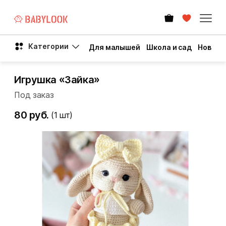
Категории
Для малышей
Школа и сад
Новый 
Игрушка «Зайка»
Под заказ
80 руб.
(1
шт)