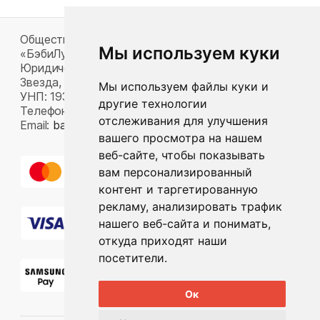
Общество с ограниченной ответственностью
Мы используем куки
«БэбиЛук»
Юридический адрес: 220117, г. Минск, пр-т Газеты
Звезда, д. 16, пом. 52
Мы используем файлы куки и
УНП: 193815124
другие технологии
Телефон:
+375 33 392 66 63
отслеживания для улучшения
Email:
babylook.gm@gmail.com
.
вашего просмотра на нашем
веб-сайте, чтобы показывать
вам персонализированный
контент и таргетированную
рекламу, анализировать трафик
нашего веб-сайта и понимать,
откуда приходят наши
посетители.
Ок