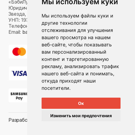
Мы используем куки
«БэбиЛук»
Юридический адрес: 220117, г. Минск, пр-т Газеты
Звезда, д. 16, пом. 52
Мы используем файлы куки и
УНП: 193815124
другие технологии
Телефон:
+375 33 392 66 63
отслеживания для улучшения
Email:
babylook.gm@gmail.com
.
вашего просмотра на нашем
веб-сайте, чтобы показывать
вам персонализированный
контент и таргетированную
рекламу, анализировать трафик
нашего веб-сайта и понимать,
откуда приходят наши
посетители.
Ок
Изменить мои предпочтения
Разработка ilavista
PDF-презентация