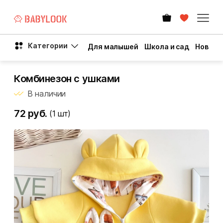
Категории
Для малышей
Школа и сад
Новый 
Комбинезон с ушками
В наличии
72 руб.
(1
шт)