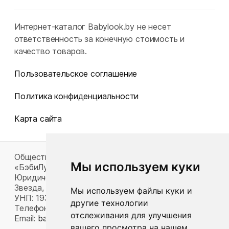
Интернет-каталог Babylook.by не несет
ответственность за конечную стоимость и
качество товаров.
Пользовательское соглашение
Политика конфиденциальности
Карта сайта
Общество с ограниченной ответственностью
Мы используем куки
«БэбиЛук»
Юридический адрес: 220117, г. Минск, пр-т Газеты
Звезда, д. 16, пом. 52
Мы используем файлы куки и
УНП: 193815124
другие технологии
Телефон:
+375 33 392 66 63
отслеживания для улучшения
Email:
babylook.gm@gmail.com
.
вашего просмотра на нашем