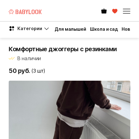
Категории
Для малышей
Школа и сад
Новый 
Комфортные джоггеры с резинками
В наличии
50 руб.
(3
шт)