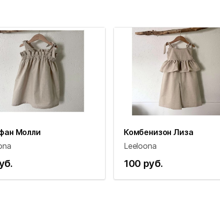
фан Молли
Комбенизон Лиза
ona
Leeloona
уб.
100 руб.