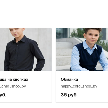
шка на кнопках
Обманка
_child_shop_by
happy_child_shop_by
уб.
35 руб.