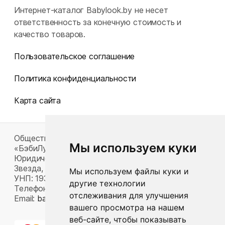
Интернет-каталог Babylook.by не несет
ответственность за конечную стоимость и
качество товаров.
Пользовательское соглашение
Политика конфиденциальности
Карта сайта
Общество с ограниченной ответственностью
Мы используем куки
«БэбиЛук»
Юридический адрес: 220117, г. Минск, пр-т Газеты
Звезда, д. 16, пом. 52
Мы используем файлы куки и
УНП: 193815124
другие технологии
Телефон:
+375 33 392 66 63
отслеживания для улучшения
Email:
babylook.gm@gmail.com
.
вашего просмотра на нашем
веб-сайте, чтобы показывать