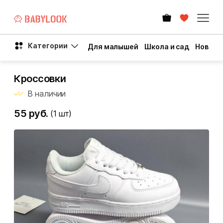
Категории
Для малышей
Школа и сад
Новый 
Кроссовки
В наличии
55 руб.
(1
шт)