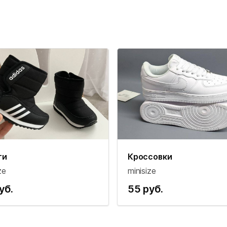
ги
Кроссовки
ze
minisize
уб.
55 руб.