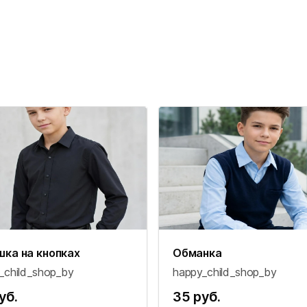
шка на кнопках
Обманка
_child_shop_by
happy_child_shop_by
уб.
35 руб.