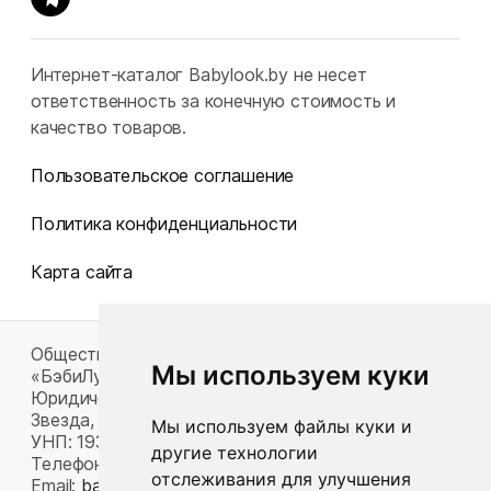
Интернет-каталог Babylook.by не несет
ответственность за конечную стоимость и
качество товаров.
Пользовательское соглашение
Политика конфиденциальности
Карта сайта
Общество с ограниченной ответственностью
Мы используем куки
«БэбиЛук»
Юридический адрес: 220117, г. Минск, пр-т Газеты
Звезда, д. 16, пом. 52
Мы используем файлы куки и
УНП: 193815124
другие технологии
Телефон:
+375 33 392 66 63
отслеживания для улучшения
Email:
babylook.gm@gmail.com
.