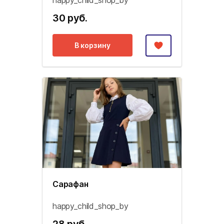
happy_child_shop_by
30 руб.
В корзину
Сарафан
happy_child_shop_by