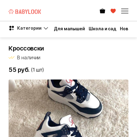
Категории
Для малышей
Школа и сад
Новый 
Кроссовски
В наличии
55 руб.
(1
шт)