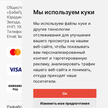
Общество с ограниченной ответственностью
Мы используем куки
«БэбиЛук»
Юридический адрес: 220117, г. Минск, пр-т Газеты
Звезда, д. 16, пом. 52
Мы используем файлы куки и
УНП: 193815124
другие технологии
Телефон:
+375 33 392 66 63
отслеживания для улучшения
Email:
babylook.gm@gmail.com
.
вашего просмотра на нашем
веб-сайте, чтобы показывать
вам персонализированный
контент и таргетированную
рекламу, анализировать трафик
нашего веб-сайта и понимать,
откуда приходят наши
посетители.
Ок
Изменить мои предпочтения
Разработка ilavista
PDF-презентация