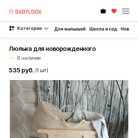
Категории
Для малышей
Школа и сад
Новый 
Люлька для новорожденного
В наличии
535 руб.
(1
шт)