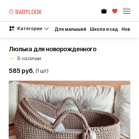
Категории
Для малышей
Школа и сад
Новый 
Люлька для новорожденного
В наличии
585 руб.
(1
шт)