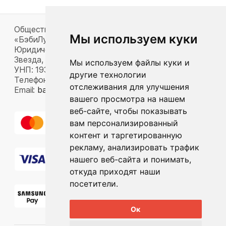
Общество с ограниченной ответственностью
Мы используем куки
«БэбиЛук»
Юридический адрес: 220117, г. Минск, пр-т Газеты
Звезда, д. 16, пом. 52
Мы используем файлы куки и
УНП: 193815124
другие технологии
Телефон:
+375 33 392 66 63
отслеживания для улучшения
Email:
babylook.gm@gmail.com
.
вашего просмотра на нашем
веб-сайте, чтобы показывать
вам персонализированный
контент и таргетированную
рекламу, анализировать трафик
нашего веб-сайта и понимать,
откуда приходят наши
посетители.
Ок