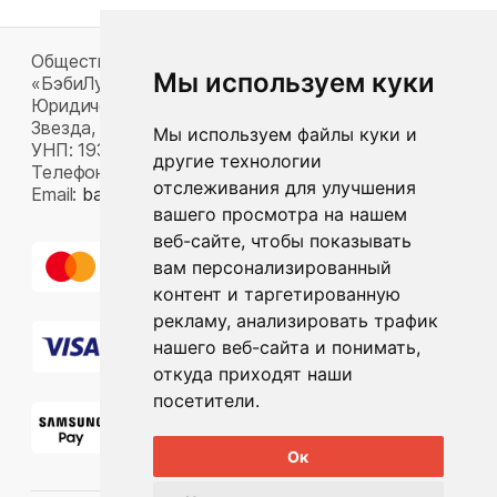
Общество с ограниченной ответственностью
Мы используем куки
«БэбиЛук»
Юридический адрес: 220117, г. Минск, пр-т Газеты
Звезда, д. 16, пом. 52
Мы используем файлы куки и
УНП: 193815124
другие технологии
Телефон:
+375 33 392 66 63
отслеживания для улучшения
Email:
babylook.gm@gmail.com
.
вашего просмотра на нашем
веб-сайте, чтобы показывать
вам персонализированный
контент и таргетированную
рекламу, анализировать трафик
нашего веб-сайта и понимать,
откуда приходят наши
посетители.
Ок