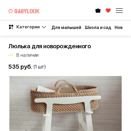
Категории
Для малышей
Школа и сад
Новый 
Люлька для новорожденного
В наличии
535 руб.
(1
шт)