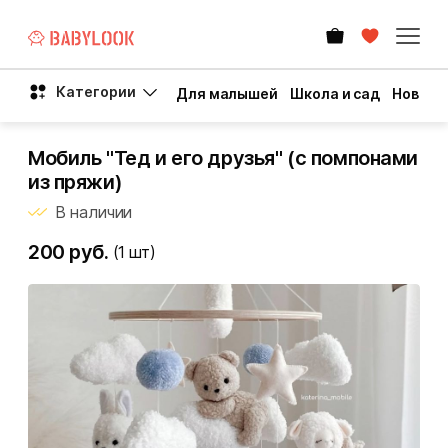
Категории
Для малышей
Школа и сад
Новый 
Мобиль "Тед и его друзья" (с помпонами
из пряжи)
В наличии
200 руб.
(1
шт)