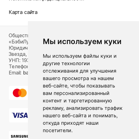
Карта сайта
Общество с ограниченной ответственностью
Мы используем куки
«БэбиЛук»
Юридический адрес: 220117, г. Минск, пр-т Газеты
Звезда, д. 16, пом. 52
Мы используем файлы куки и
УНП: 193815124
другие технологии
Телефон:
+375 33 392 66 63
отслеживания для улучшения
Email:
babylook.gm@gmail.com
.
вашего просмотра на нашем
веб-сайте, чтобы показывать
вам персонализированный
контент и таргетированную
рекламу, анализировать трафик
нашего веб-сайта и понимать,
откуда приходят наши
посетители.