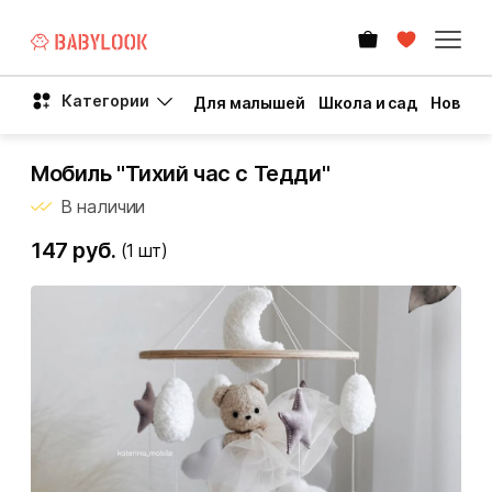
Категории
Для малышей
Школа и сад
Новый 
Мобиль "Тихий час с Тедди"
В наличии
147 руб.
(1
шт)