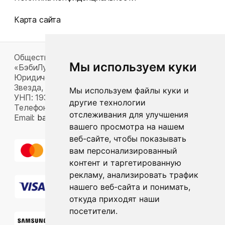
Карта сайта
Общество с ограниченной ответственностью
Мы используем куки
«БэбиЛук»
Юридический адрес: 220117, г. Минск, пр-т Газеты
Звезда, д. 16, пом. 52
Мы используем файлы куки и
УНП: 193815124
другие технологии
Телефон:
+375 33 392 66 63
отслеживания для улучшения
Email:
babylook.gm@gmail.com
.
вашего просмотра на нашем
веб-сайте, чтобы показывать
вам персонализированный
контент и таргетированную
рекламу, анализировать трафик
нашего веб-сайта и понимать,
откуда приходят наши
посетители.