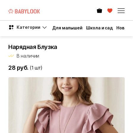
Категории
Для малышей
Школа и сад
Новый 
Нарядная Блузка
В наличии
28 руб.
(1
шт)