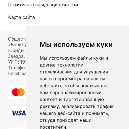
Политика конфиденциальности
Карта сайта
Общество с ограниченной ответственностью
Мы используем куки
«БэбиЛук»
Юридический адрес: 220117, г. Минск, пр-т Газеты
Звезда, д. 16, пом. 52
Мы используем файлы куки и
УНП: 193815124
другие технологии
Телефон:
+375 33 392 66 63
отслеживания для улучшения
Email:
babylook.gm@gmail.com
.
вашего просмотра на нашем
веб-сайте, чтобы показывать
вам персонализированный
контент и таргетированную
рекламу, анализировать трафик
нашего веб-сайта и понимать,
откуда приходят наши
посетители.