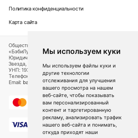
Политика конфиденциальности
Карта сайта
Общество с ограниченной ответственностью
Мы используем куки
«БэбиЛук»
Юридический адрес: 220117, г. Минск, пр-т Газеты
Звезда, д. 16, пом. 52
Мы используем файлы куки и
УНП: 193815124
другие технологии
Телефон:
+375 33 392 66 63
отслеживания для улучшения
Email:
babylook.gm@gmail.com
.
вашего просмотра на нашем
веб-сайте, чтобы показывать
вам персонализированный
контент и таргетированную
рекламу, анализировать трафик
нашего веб-сайта и понимать,
откуда приходят наши