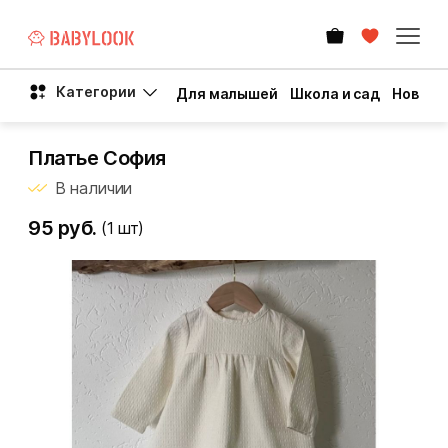
Категории
Для малышей
Школа и сад
Новый 
Платье София
В наличии
95 руб.
(1
шт)