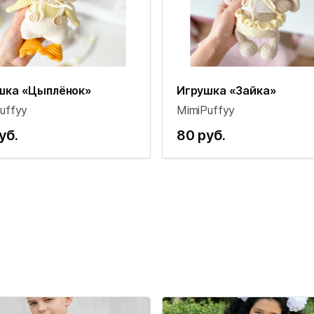
шка «Цыплёнок»
Игрушка «Зайка»
uffyy
MimiPuffyy
уб.
80 руб.