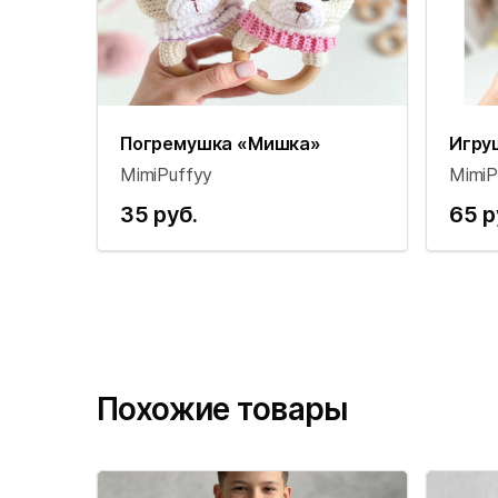
Погремушка «Мишка»
Игру
MimiPuffyy
MimiP
35 руб.
65 р
Похожие товары