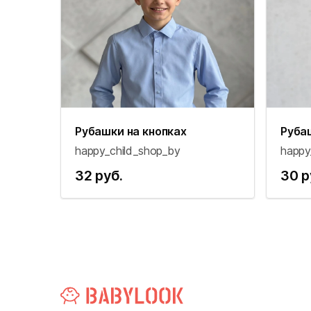
Рубашки на кнопках
Руба
happy_child_shop_by
happy
32 руб.
30 р