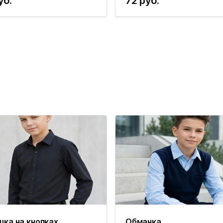
уб.
72 руб.
шка на кнопках
Обманка