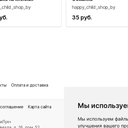
_child_shop_by
happy_child_shop_by
уб.
35 руб.
кты
Оплата и доставка
Мы используе
 соглашение
Карта сайта
Мы используем файлы
иЛук»
улучшения вашего пр
езда, д. 16, пом. 52