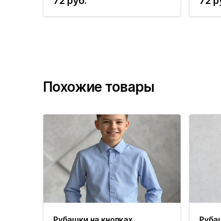
72 руб.
72 р
Похожие товары
Рубашки на кнопках
Руба