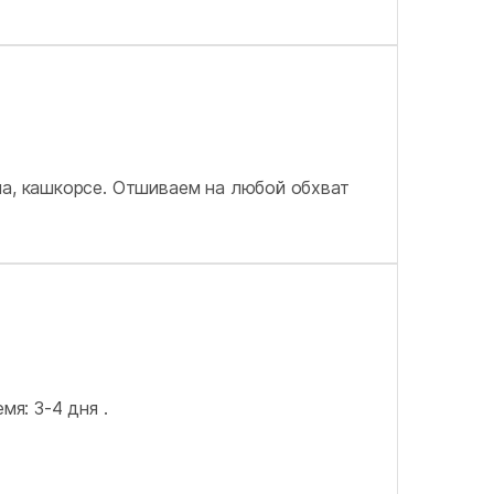
па, кашкорсе. Отшиваем на любой обхват
мя: 3-4 дня .