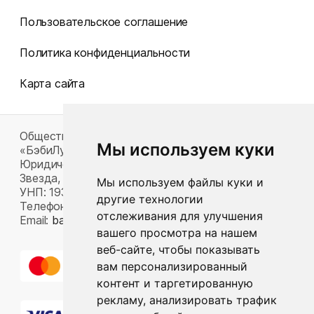
Пользовательское соглашение
Политика конфиденциальности
Карта сайта
Общество с ограниченной ответственностью
Мы используем куки
«БэбиЛук»
Юридический адрес: 220117, г. Минск, пр-т Газеты
Звезда, д. 16, пом. 52
Мы используем файлы куки и
УНП: 193815124
другие технологии
Телефон:
+375 33 392 66 63
отслеживания для улучшения
Email:
babylook.gm@gmail.com
.
вашего просмотра на нашем
веб-сайте, чтобы показывать
вам персонализированный
контент и таргетированную
рекламу, анализировать трафик