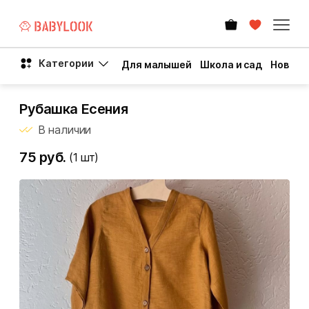
Категории
Для малышей
Школа и сад
Новый 
Рубашка Есения
В наличии
75 руб.
(1
шт)