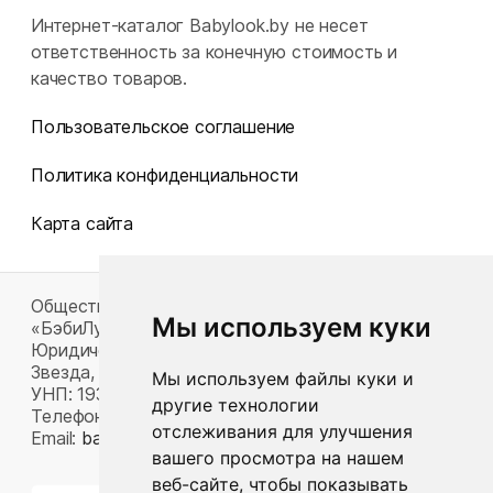
Интернет-каталог Babylook.by не несет
ответственность за конечную стоимость и
качество товаров.
Пользовательское соглашение
Политика конфиденциальности
Карта сайта
Общество с ограниченной ответственностью
Мы используем куки
«БэбиЛук»
Юридический адрес: 220117, г. Минск, пр-т Газеты
Звезда, д. 16, пом. 52
Мы используем файлы куки и
УНП: 193815124
другие технологии
Телефон:
+375 33 392 66 63
отслеживания для улучшения
Email:
babylook.gm@gmail.com
.
вашего просмотра на нашем
веб-сайте, чтобы показывать