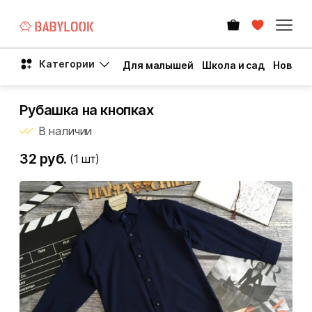
Категории
Для малышей
Школа и сад
Новый 
Рубашка на кнопках
В наличии
32 руб.
(1
шт)