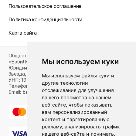
Пользовательское соглашение
Политика конфиденциальности
Карта сайта
Общество с ограниченной ответственностью
Мы используем куки
«БэбиЛук»
Юридический адрес: 220117, г. Минск, пр-т Газеты
Звезда, д. 16, пом. 52
Мы используем файлы куки и
УНП: 193815124
другие технологии
Телефон:
+375 33 392 66 63
отслеживания для улучшения
Email:
babylook.gm@gmail.com
.
вашего просмотра на нашем
веб-сайте, чтобы показывать
вам персонализированный
контент и таргетированную
рекламу, анализировать трафик
нашего веб-сайта и понимать,