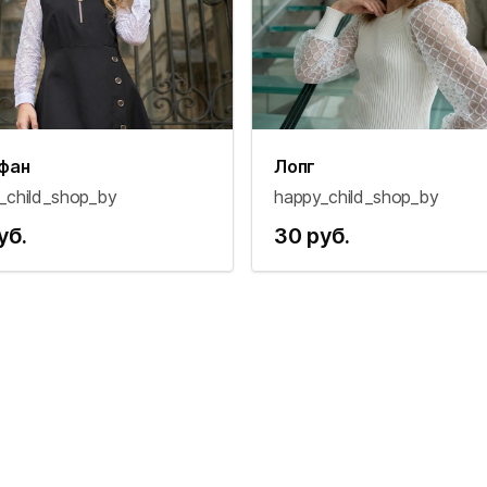
фан
Лопг
_child_shop_by
happy_child_shop_by
уб.
30 руб.