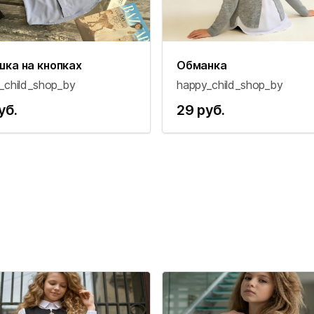
шка на кнопках
Обманка
_child_shop_by
happy_child_shop_by
уб.
29 руб.