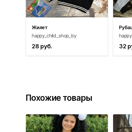
Жилет
Руба
happy_child_shop_by
happy
28 руб.
32 р
Похожие товары