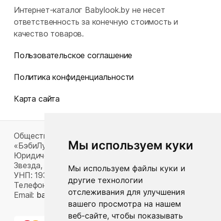
Интернет-каталог Babylook.by не несет
ответственность за конечную стоимость и
качество товаров.
Пользовательское соглашение
Политика конфиденциальности
Карта сайта
Общество с ограниченной ответственностью
Мы используем куки
«БэбиЛук»
Юридический адрес: 220117, г. Минск, пр-т Газеты
Звезда, д. 16, пом. 52
Мы используем файлы куки и
УНП: 193815124
другие технологии
Телефон:
+375 33 392 66 63
отслеживания для улучшения
Email:
babylook.gm@gmail.com
.
вашего просмотра на нашем
веб-сайте, чтобы показывать