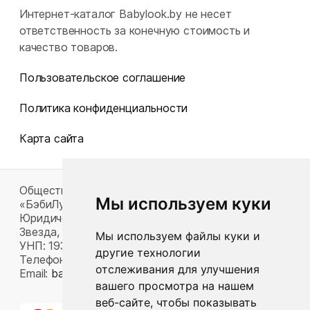
Интернет-каталог Babylook.by не несет
ответственность за конечную стоимость и
качество товаров.
Пользовательское соглашение
Политика конфиденциальности
Карта сайта
Общество с ограниченной ответственностью
Мы используем куки
«БэбиЛук»
Юридический адрес: 220117, г. Минск, пр-т Газеты
Звезда, д. 16, пом. 52
Мы используем файлы куки и
УНП: 193815124
другие технологии
Телефон:
+375 33 392 66 63
отслеживания для улучшения
Email:
babylook.gm@gmail.com
.
вашего просмотра на нашем
веб-сайте, чтобы показывать