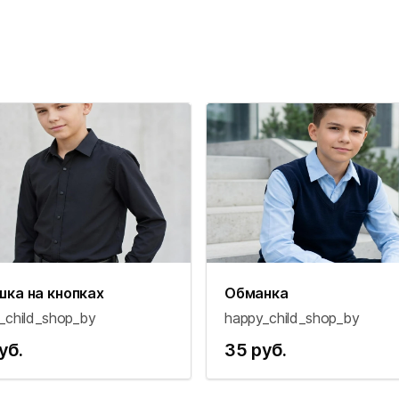
шка на кнопках
Обманка
_child_shop_by
happy_child_shop_by
уб.
35 руб.