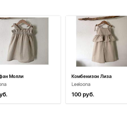
фан Молли
Комбенизон Лиза
ona
Leeloona
уб.
100 руб.