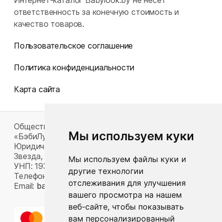
Интернет-каталог Babylook.by не несет
ответственность за конечную стоимость и
качество товаров.
Пользовательское соглашение
Политика конфиденциальности
Карта сайта
Общество с ограниченной ответственностью
Мы используем куки
«БэбиЛук»
Юридический адрес: 220117, г. Минск, пр-т Газеты
Звезда, д. 16, пом. 52
Мы используем файлы куки и
УНП: 193815124
другие технологии
Телефон:
+375 33 392 66 63
отслеживания для улучшения
Email:
babylook.gm@gmail.com
.
вашего просмотра на нашем
веб-сайте, чтобы показывать
вам персонализированный