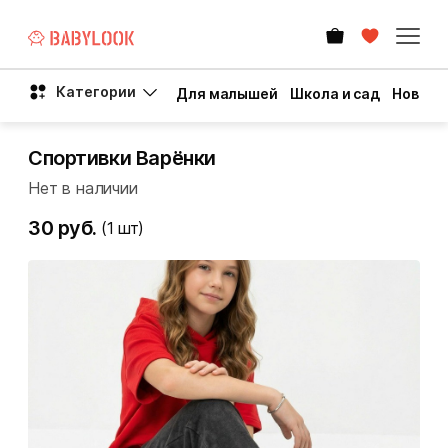
Категории
Для малышей
Школа и сад
Новый 
Спортивки Варёнки
Нет в наличии
30 руб.
(1
шт)