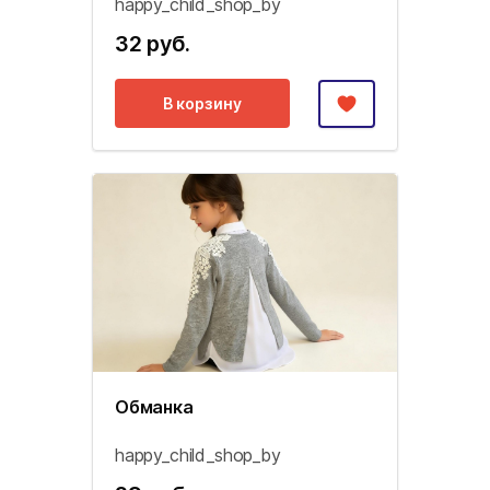
happy_child_shop_by
32 руб.
В корзину
Обманка
happy_child_shop_by