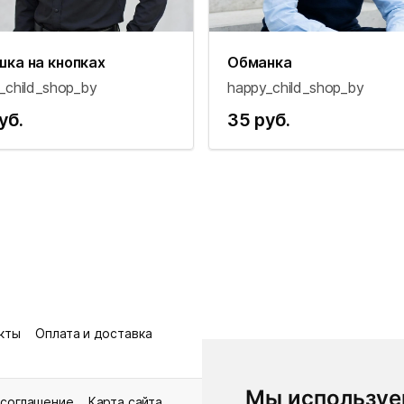
шка на кнопках
Обманка
_child_shop_by
happy_child_shop_by
уб.
35 руб.
кты
Оплата и доставка
Мы используе
 соглашение
Карта сайта