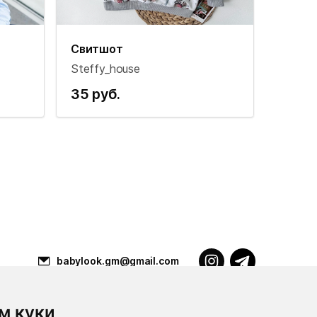
Свитшот
Steffy_house
35 руб.
babylook.gm@gmail.com
м куки
Разработка ilavista
PDF-презентация