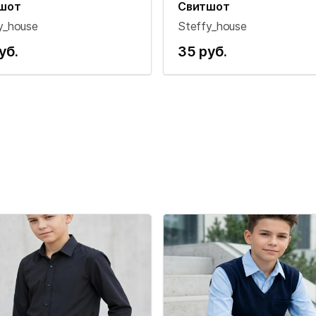
шот
Свитшот
y_house
Steffy_house
уб.
35 руб.