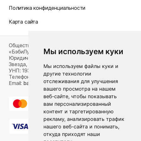
Политика конфиденциальности
Карта сайта
Общество с ограниченной ответственностью
Мы используем куки
«БэбиЛук»
Юридический адрес: 220117, г. Минск, пр-т Газеты
Звезда, д. 16, пом. 52
Мы используем файлы куки и
УНП: 193815124
другие технологии
Телефон:
+375 33 392 66 63
отслеживания для улучшения
Email:
babylook.gm@gmail.com
.
вашего просмотра на нашем
веб-сайте, чтобы показывать
вам персонализированный
контент и таргетированную
рекламу, анализировать трафик
нашего веб-сайта и понимать,
откуда приходят наши