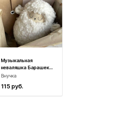
Музыкальная
неваляшка Барашек
Vnuchka
Внучка
(белоснежный)
115 руб.