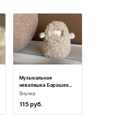
Музыкальная
неваляшка Барашек
Vnuchka (молочный)
Внучка
115 руб.