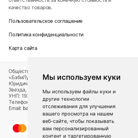
ответственность за конечную стоимость и
качество товаров.
Пользовательское соглашение
Политика конфиденциальности
Карта сайта
Общество с ограниченной ответственностью
Мы используем куки
«БэбиЛук»
Юридический адрес: 220117, г. Минск, пр-т Газеты
Звезда, д. 16, пом. 52
Мы используем файлы куки и
УНП: 193815124
другие технологии
Телефон:
+375 33 392 66 63
отслеживания для улучшения
Email:
babylook.gm@gmail.com
.
вашего просмотра на нашем
веб-сайте, чтобы показывать
вам персонализированный
контент и таргетированную