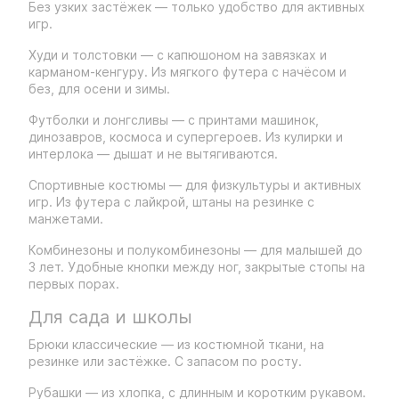
Без узких застёжек — только удобство для активных
игр.
Худи и толстовки — с капюшоном на завязках и
карманом-кенгуру. Из мягкого футера с начёсом и
без, для осени и зимы.
Футболки и лонгсливы — с принтами машинок,
динозавров, космоса и супергероев. Из кулирки и
интерлока — дышат и не вытягиваются.
Спортивные костюмы — для физкультуры и активных
игр. Из футера с лайкрой, штаны на резинке с
манжетами.
Комбинезоны и полукомбинезоны — для малышей до
3 лет. Удобные кнопки между ног, закрытые стопы на
первых порах.
Для сада и школы
Брюки классические — из костюмной ткани, на
резинке или застёжке. С запасом по росту.
Рубашки — из хлопка, с длинным и коротким рукавом.