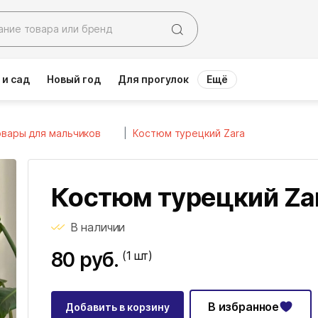
 и сад
Новый год
Для прогулок
Ещё
вары для мальчиков
Костюм турецкий Zara
Костюм турецкий Za
В наличии
80 руб.
(1
шт)
В избранное
Добавить в корзину