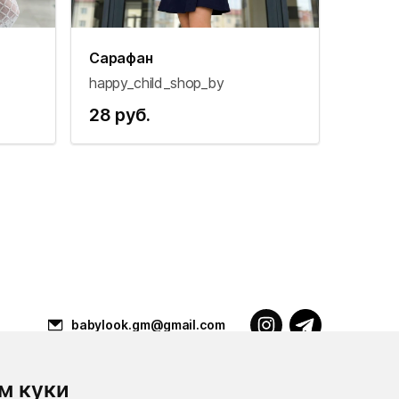
Сарафан
happy_child_shop_by
28 руб.
babylook.gm@gmail.com
м куки
Разработка ilavista
PDF-презентация