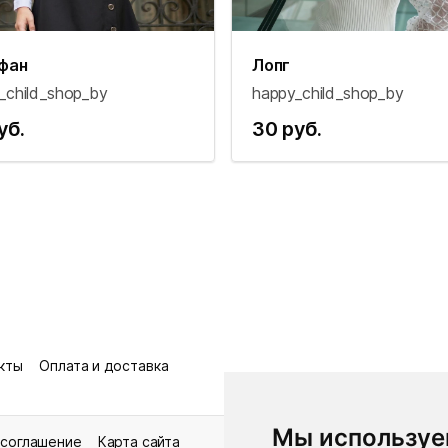
фан
Лопг
_child_shop_by
happy_child_shop_by
уб.
30 руб.
кты
Оплата и доставка
Мы используе
 соглашение
Карта сайта