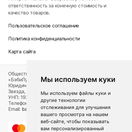
ответственность за конечную стоимость и
качество товаров.
Пользовательское соглашение
Политика конфиденциальности
Карта сайта
Общество с ограниченной ответственностью
Мы используем куки
«БэбиЛук»
Юридический адрес: 220117, г. Минск, пр-т Газеты
Звезда, д. 16, пом. 52
Мы используем файлы куки и
УНП: 193815124
другие технологии
Телефон:
+375 33 392 66 63
отслеживания для улучшения
Email:
babylook.gm@gmail.com
.
вашего просмотра на нашем
веб-сайте, чтобы показывать
вам персонализированный