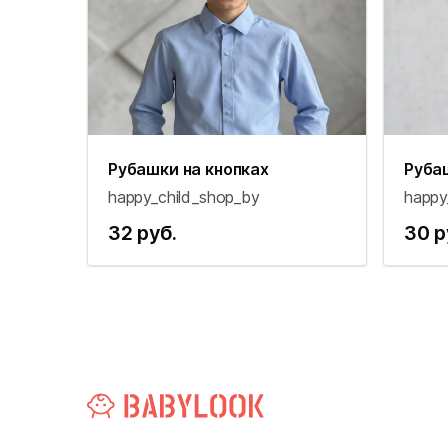
Рубашки на кнопках
Руба
happy_child_shop_by
happy
32 руб.
30 р