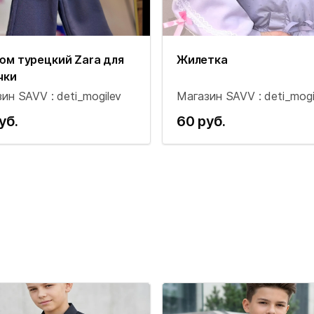
юм турецкий Zara для
Жилетка
чки
ин SAVV : deti_mogilev
Магазин SAVV : deti_mogi
уб.
60 руб.