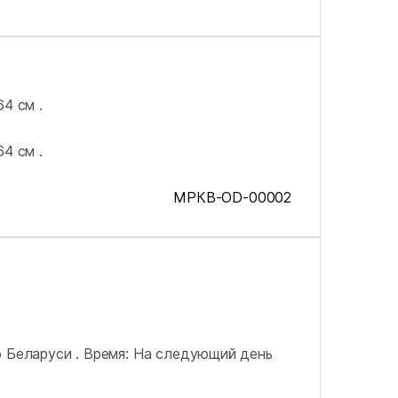
4 см .
4 см .
МРКВ-OD-00002
о Беларуси .
Время: На следующий день