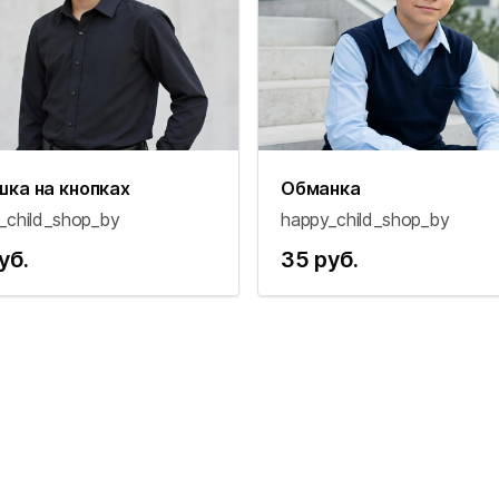
шка на кнопках
Обманка
_child_shop_by
happy_child_shop_by
уб.
35 руб.