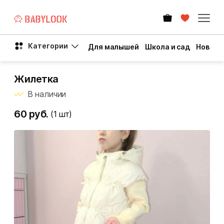
Категории
Для малышей
Школа и сад
Новый 
Жилетка
В наличии
60 руб.
(1
шт)